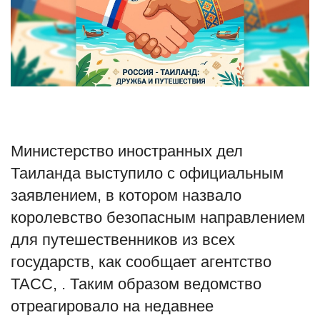
Туризм
Недвижимость
Авто
Здоровье
Министерство иностранных дел
Таиланда выступило с официальным
Образование
заявлением, в котором назвало
Шоу-бизнес
королевство безопасным направлением
для путешественников из всех
В мире
государств, как сообщает агентство
Россия
ТАСС, . Таким образом ведомство
отреагировало на недавнее
Язык