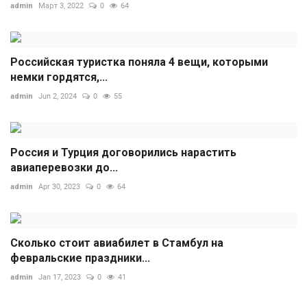
admin
Март 3, 2022
0
64
Российская туристка поняла 4 вещи, которыми
немки гордятся,...
admin
Jun 2, 2024
0
55
Россия и Турция договорились нарастить
авиаперевозки до...
admin
Apr 30, 2023
0
64
Сколько стоит авиабилет в Стамбул на
февральские праздники...
admin
Jan 17, 2023
0
41