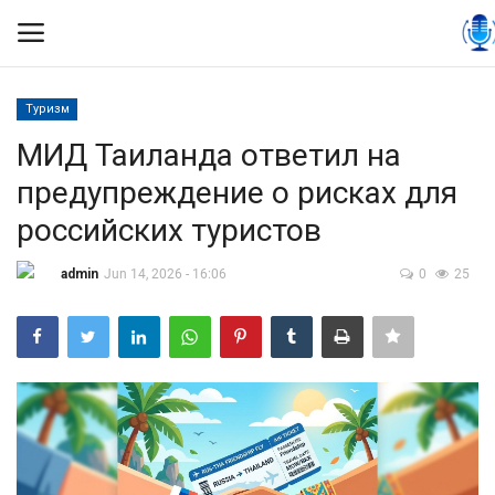
Туризм
Вход
Регистрация
МИД Таиланда ответил на
предупреждение о рисках для
Контакты
российских туристов
Правила размещения
admin
Jun 14, 2026 - 16:06
0
25
Политика
Экономика
Технологии
Спорт