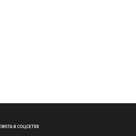
айт дня: масштабная звуковая
арта мира со звуками природы...
min
Aug 7, 2026
0
2
сточник: Radio Aporee: Maps Слово
апория» в названии площадки — это
ревнегреческий...
Технологии
EWSTA В СОЦСЕТЯХ