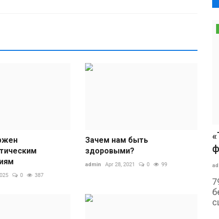
«
ржен
Зачем нам быть
ф
тическим
здоровыми?
иям
admin
Apr 28, 2021
0
99
ad
2025
0
387
7
б
с