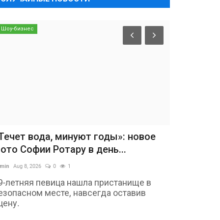
Шоу-бизнес
Течет вода, минуют годы»: новое
ото Софии Ротару в день...
min
Aug 8, 2026
0
1
9-летняя певица нашла пристанище в
езопасном месте, навсегда оставив
цену.