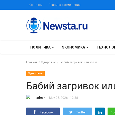
Контакты
Правила размещения
ПОЛИТИКА
ЭКОНОМИКА
ТЕХНОЛО
Главная
Здоровье
Бабий загривок или холка
Здоровье
Бабий загривок ил
admin
May 26, 2026 - 12:38
Facebook
Twitter