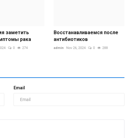
мя заметить
Восстанавливаемся после
мптомы рака
антибиотиков
2024
0
274
admin
Nov 26, 2024
0
288
Н
-
Email
ad
Н
у
з