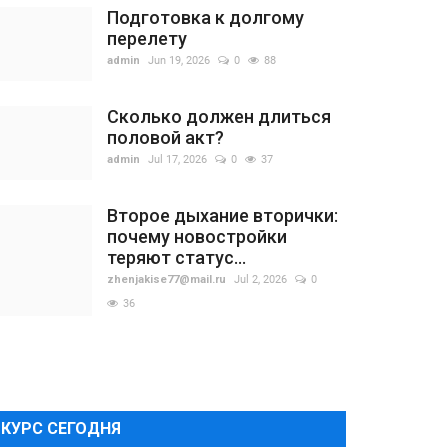
Подготовка к долгому
перелету
admin
Jun 19, 2026
0
88
Сколько должен длиться
половой акт?
admin
Jul 17, 2026
0
37
Второе дыхание вторички:
почему новостройки
теряют статус...
zhenjakise77@mail.ru
Jul 2, 2026
0
36
КУРС СЕГОДНЯ