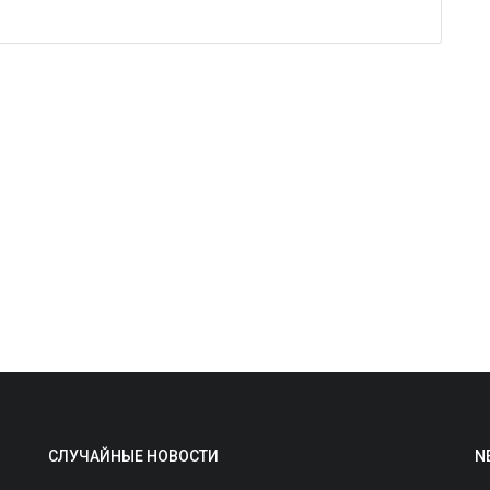
С
к
ad
И
«
д
СЛУЧАЙНЫЕ НОВОСТИ
N