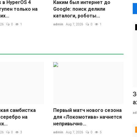
s в HyperOS 4
Каким был интернет до
тупен только на
Google: поиск делили
х...
каталоги, роботы...
ово переносят
026
0
1
admin
Aug 7, 2026
0
1
ине
З
а
кая самбистка
Первый матч нового сезона
ad
 серебро на
для «Локомотива» начнется
...
непривычно...
026
0
3
admin
Aug 7, 2026
0
5