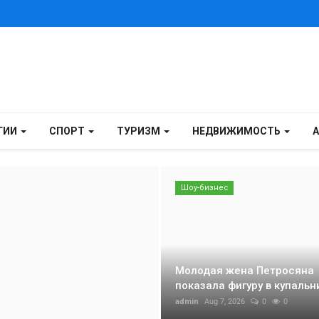
ГИИ
СПОРТ
ТУРИЗМ
НЕДВИЖИМОСТЬ
Шоу-бизнес
Молодая жена Петросяна
показала фигуру в купальни
admin
Aug 7, 2026
0
0