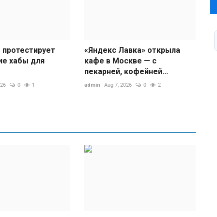
aro Plus – флагман
s протестирует
«Яндекс Лавка» открыла
ие хабы для
кафе в Москве — с
пекарней, кофейней...
026
0
1
admin
Aug 7, 2026
0
2