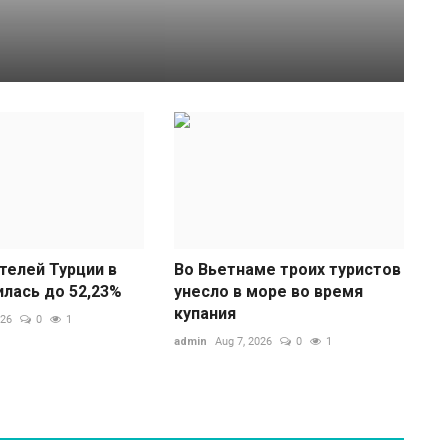
рды потребления
О
з
ad
О
с
телей Турции в
Во Вьетнаме троих туристов
В
илась до 52,23%
унесло в море во время
купания
026
0
1
admin
Aug 7, 2026
0
1