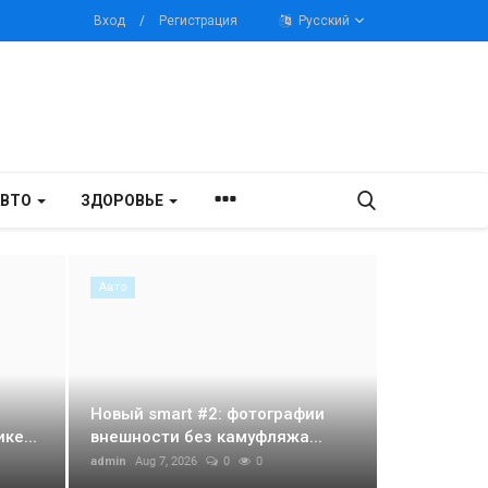
Вход
/
Регистрация
Русский
АВТО
ЗДОРОВЬЕ
Авто
Новый smart #2: фотографии
ке...
внешности без камуфляжа...
admin
Aug 7, 2026
0
0