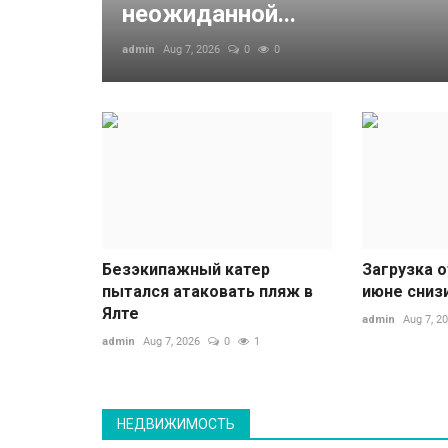
неожиданной...
admin
Aug 7, 2026
0
0
Три региона России бьют реко
мощности из-за жары
admin
Aug 7, 2026
0
1
В мире
Безэкипажный катер
Загрузка о
пытался атаковать пляж в
июне сниз
Ялте
admin
Aug 7, 2
admin
Aug 7, 2026
0
1
НЕДВИЖИМОСТЬ