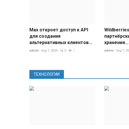
Засвечен кроссовер Geely Monj
Max откроет доступ к API
Wildberrie
семейства
для создания
партнёрск
альтернативных клиентов...
хранения...
admin
Aug 7, 2026
0
0
admin
Aug 7, 2026
0
1
admin
Aug 7, 2
Туризм
ТЕХНОЛОГИИ