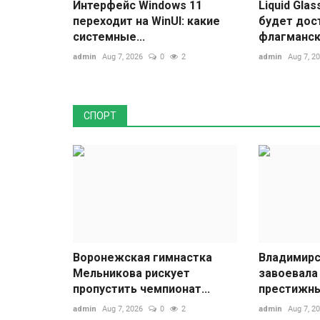
Интерфейс Windows 11
Liquid Glas
переходит на WinUI: какие
будет дос
системные...
флагмански
Прощай, август: туристы масс
admin
Aug 7, 2026
0
2
admin
Aug 7, 2
отпуска по неожиданной прич
admin
Aug 7, 2026
0
0
СПОРТ
В мире
Воронежская гимнастка
Владимирс
Мельникова рискует
завоевала
пропустить чемпионат...
престижных
admin
Aug 7, 2026
0
2
admin
Aug 7, 2