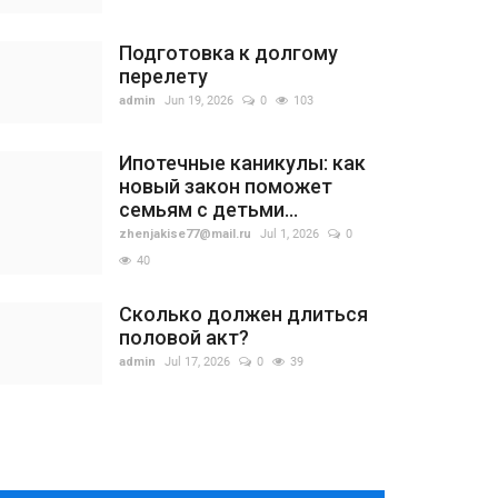
Подготовка к долгому
перелету
admin
Jun 19, 2026
0
103
Ипотечные каникулы: как
новый закон поможет
семьям с детьми...
zhenjakise77@mail.ru
Jul 1, 2026
0
40
Сколько должен длиться
половой акт?
admin
Jul 17, 2026
0
39