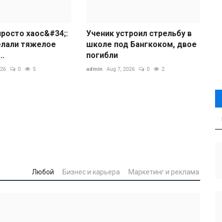
росто хаос&#34;:
Ученик устроил стрельбу в
елали тяжелое
школе под Бангкоком, двое
..
погибли
внешности без
026
0
5
admin
Aug 7, 2026
0
2
еристики
Любой
Бизнес и карьера
Маркетинг и реклама