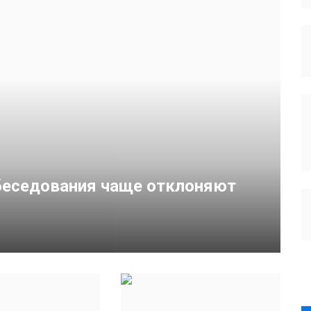
ремьере Atlas
беседования чаще отклоняют