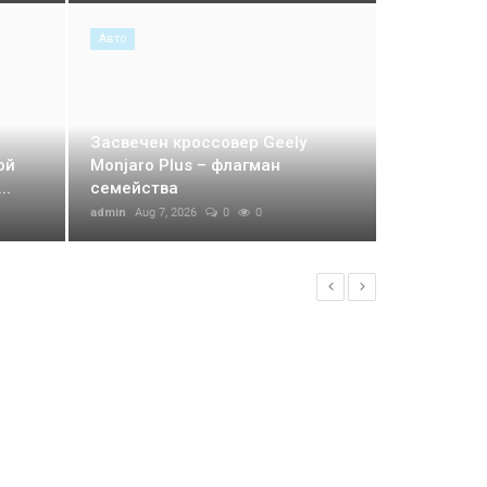
Авто
Засвечен кроссовер Geely
ой
Monjaro Plus – флагман
..
семейства
admin
Aug 7, 2026
0
0