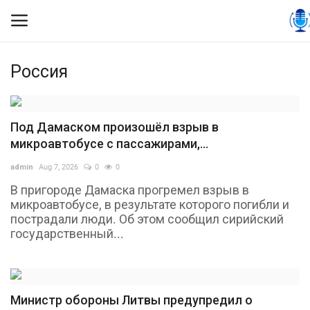
Россия
Вход
Регистрация
Контакты
Под Дамаском произошёл взрыв в
микроавтобусе с пассажирами,...
Правила размещения
admin
Aug 7, 2026
0
0
В пригороде Дамаска прогремел взрыв в
Политика
микроавтобусе, в результате которого погибли и
пострадали люди. Об этом сообщил сирийский
Экономика
государственный...
Технологии
Спорт
Министр обороны Литвы предупредил о