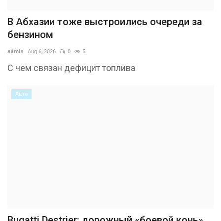
В Абхазии тоже выстроились очереди за
бензином
admin
Aug 6, 2026
0
5
С чем связан дефицит топлива
Авто
Bugatti Destrier: дорожный «боевой конь»