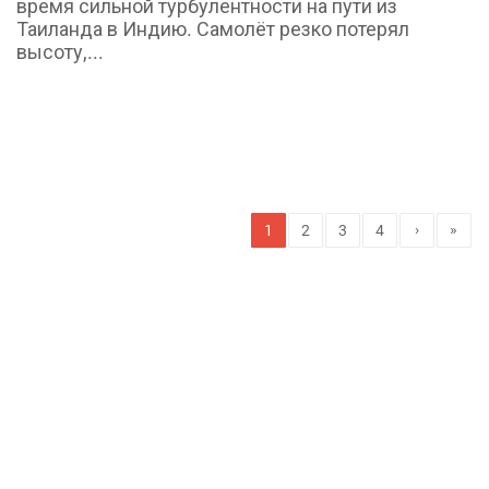
время сильной турбулентности на пути из
Таиланда в Индию. Самолёт резко потерял
высоту,...
›
»
1
2
3
4