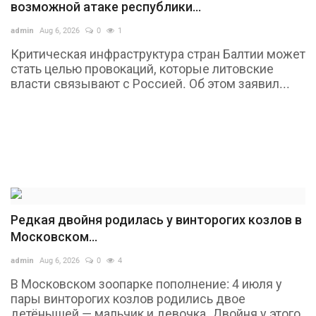
возможной атаке республики...
Туризм
admin
Aug 6, 2026
0
1
Критическая инфраструктура стран Балтии может
Недвижимость
стать целью провокаций, которые литовские
власти связывают с Россией. Об этом заявил...
Авто
Здоровье
Образование
Шоу-бизнес
Редкая двойня родилась у винторогих козлов в
Московском...
В мире
admin
Aug 6, 2026
0
4
Россия
В Московском зоопарке пополнение: 4 июля у
пары винторогих козлов родились двое
Язык
детёнышей — мальчик и девочка. Двойня у этого