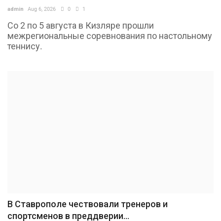
admin
Aug 6, 2026
0
1
Туризм
Со 2 по 5 августа в Кизляре прошли
межрегиональные соревнования по настольному
Недвижимость
теннису.
Авто
Здоровье
Образование
Шоу-бизнес
В мире
Россия
В Ставрополе чествовали тренеров и
спортсменов в преддверии...
Язык