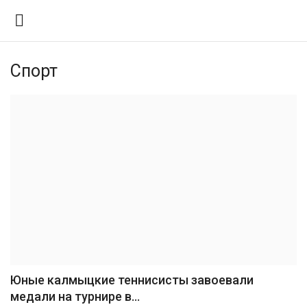
Спорт
Вход
Регистрация
Контакты
Правила размещения
Политика
Экономика
Технологии
Юные калмыцкие теннисисты завоевали
медали на турнире в...
Спорт