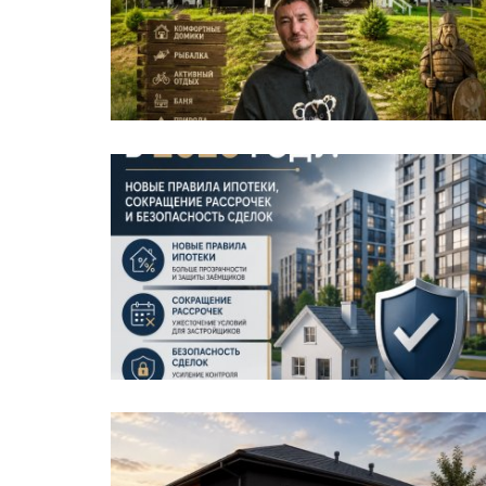
Спорт
ать и не быть
Сотрудница смоленского УФ
андидатом...
Козырева взяла золото...
admin
Aug 7, 2026
0
4
терана боевых
Сотрудница УФСИН России по
тоянно уклоняется
Смоленской области, 24-летняя Я
Козырева, завоевала...