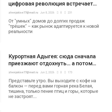
цифровая революция встречает...
zhenjakise77@mail.ru
Jun 8, 2026
0
231
От "умных" домов до долгих продаж
"трёшек" – как рынок адаптируется к новой
реальности
Курортная Адыгея: сюда сначала
приезжают отдохнуть… а потом...
zhenjakise77@mail.ru
Jun 2, 2026
0
173
Представьте утро. Вы выходите с кофе на
балкон — перед вами горная река Белая,
тишина, только пение птиц и горы, которые
не застроят...