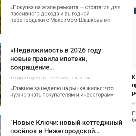
«Покупка на этапе ремонта — стратегия для
Россия
пассивного дохода и выгодной
перепродажи с Максимом Шашковым»
«Недвижимость в 2026 году:
новые правила ипотеки,
сокращение...
СИН Яна
Пожар на складе в Брянске
К
zhenjakise77@mail.ru
Jun 22, 2026
0
194
локализовали на трёх тысячах...
п
«Главное за неделю на рынке жилья: что
р
нужно знать покупателям и инвесторам»
admin
Aug 7, 2026
0
5
ad
Пожар на складе с автомобильными
на
маслами и лакокрасочными материалами
П
в Брянске...
б
"Новые Ключи: новый коттеджный
о
посёлок в Нижегородской...