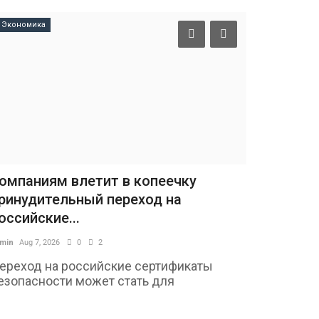
Экономика
Спорт
омпаниям влетит в копеечку
Дуэт Рубл
ринудительный переход на
на старте 
оссийские...
admin
Aug 8, 2026
min
Aug 7, 2026
0
2
Российские
Карен Хача
ереход на российские сертификаты
парном...
езопасности может стать для
течественного бизнеса...