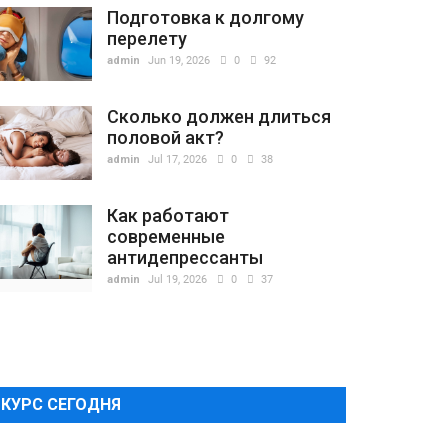
Подготовка к долгому
перелету
admin
Jun 19, 2026
0
92
Сколько должен длиться
половой акт?
admin
Jul 17, 2026
0
38
Как работают
современные
антидепрессанты
admin
Jul 19, 2026
0
37
КУРС СЕГОДНЯ