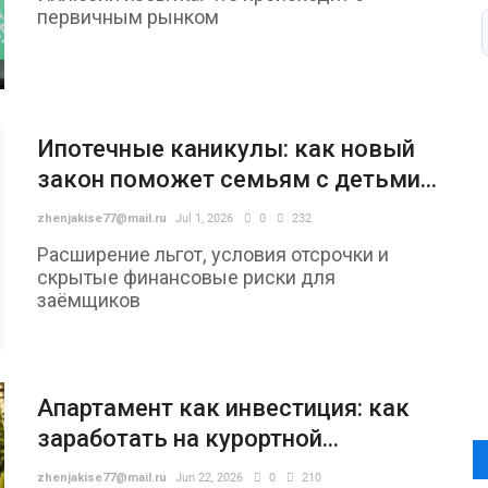
первичным рынком
Ипотечные каникулы: как новый
закон поможет семьям с детьми...
zhenjakise77@mail.ru
Jul 1, 2026
0
232
Расширение льгот, условия отсрочки и
скрытые финансовые риски для
заёмщиков
Апартамент как инвестиция: как
заработать на курортной...
zhenjakise77@mail.ru
Jun 22, 2026
0
210