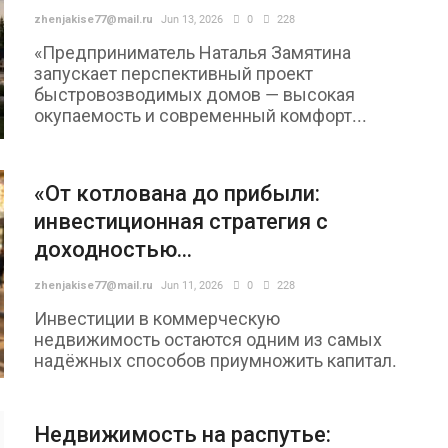
zhenjakise77@mail.ru
Jun 13, 2026
0
228
«Предприниматель Наталья Замятина
запускает перспективный проект
быстровозводимых домов — высокая
окупаемость и современный комфорт...
«От котлована до прибыли:
инвестиционная стратегия с
доходностью...
zhenjakise77@mail.ru
Jun 11, 2026
0
228
Инвестиции в коммерческую
недвижимость остаются одним из самых
надёжных способов приумножить капитал.
Недвижимость на распутье: