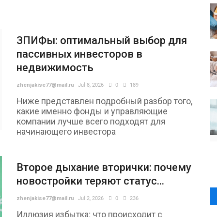
ЗПИФы: оптимальный выбор для
пассивных инвесторов в
недвижимость
zhenjakise77@mail.ru
Jul 8, 2026
0
189
Ниже представлен подробный разбор того,
какие именно фонды и управляющие
компании лучше всего подходят для
начинающего инвестора
Второе дыхание вторички: почему
новостройки теряют статус...
zhenjakise77@mail.ru
Jul 2, 2026
0
236
Иллюзия избытка: что происходит с