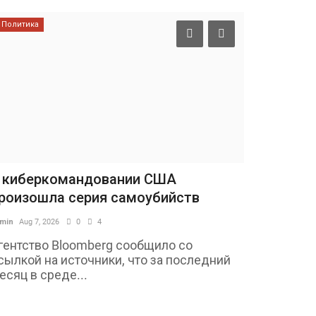
Политика
 киберкомандовании США
роизошла серия самоубийств
min
Aug 7, 2026
0
4
гентство Bloomberg сообщило со
сылкой на источники, что за последний
есяц в среде...
Шоу-бизнес