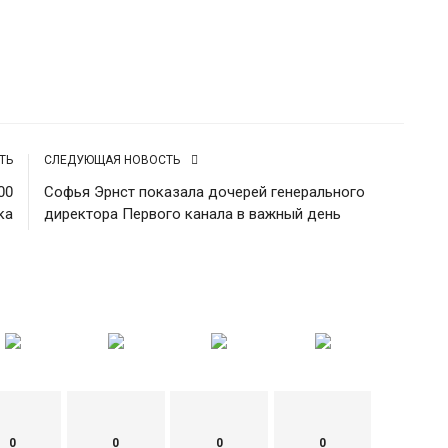
Источник
ТЬ
СЛЕДУЮЩАЯ НОВОСТЬ
«
00
Софья Эрнст показала дочерей генерального
б
ка
директора Первого канала в важный день
Х
ad
Ч
п
л
0
0
0
0