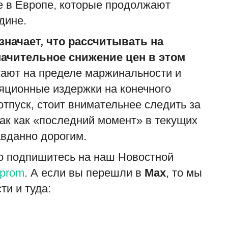
е в Европе, которые продолжают
дине.
значает, что рассчитывать на
ачительное снижение цен в этом
ают на пределе маржинальности и
ционные издержки на конечного
отпуск, стоит внимательнее следить за
«
ак как «последний момент» в текущих
з
авданно дорогим.
ad
то подпишитесь на наш Новостной
С
с
urprom
. А если вы перешли в
Мах
, то мы
В
ти и туда: