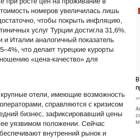
же при росте цен на проживание в
 стоимость номеров увеличилась лишь
едостаточно, чтобы покрыть инфляцию,
стиничных услуг Турции достигла 31,6%.
и и Италии аналогичный показатель
5–4%, что делает турецкие курорты
тношению «цена-качество» для
В
п
 крупные отели, имеющие возможность
ad
роператорами, справляются с кризисом
А
редний бизнес, зафиксировавший цены
с
м
олее уязвимом положении. Сейчас
обеспечивают внутренний рынок и