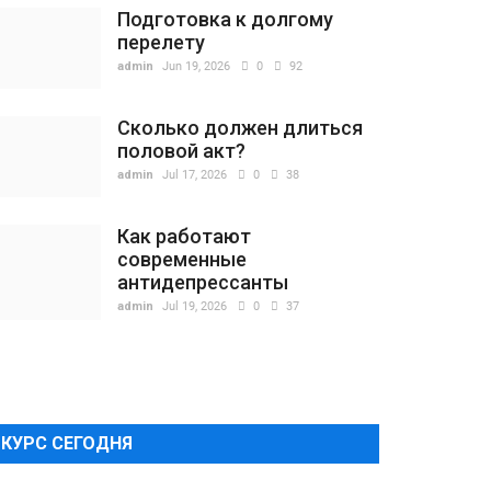
Подготовка к долгому
перелету
admin
Jun 19, 2026
0
92
Сколько должен длиться
половой акт?
admin
Jul 17, 2026
0
38
Как работают
современные
антидепрессанты
admin
Jul 19, 2026
0
37
КУРС СЕГОДНЯ