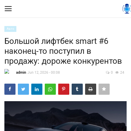
Авто
Вход
Регистрация
Большой лифтбек smart #6
наконец-то поступил в
Контакты
продажу: дороже конкурентов
Правила размещения
admin
Jun 12, 2026 - 00:08
0
24
Политика
Экономика
Технологии
Спорт