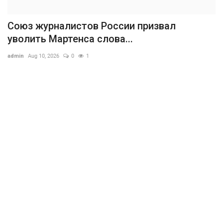
Союз журналистов России призвал
уволить Мартенса слова...
admin
Aug 10, 2026
0
1