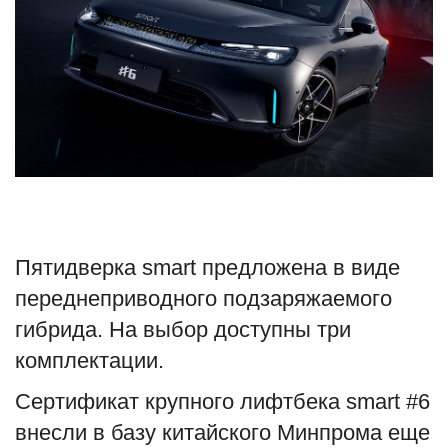
Туризм
Недвижимость
Авто
Здоровье
Образование
Пятидверка smart предложена в виде
Шоу-бизнес
переднеприводного подзаряжаемого
гибрида. На выбор доступны три
В мире
комплектации.
Россия
Сертификат крупного лифтбека smart #6
внесли в базу китайского Минпрома еще
Язык