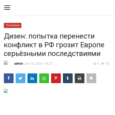
Политика
Вход
Регистрация
Дизен: попытка перенести
конфликт в РФ грозит Европе
Контакты
серьёзными последствиями
Правила размещения
admin
Jun 14, 2026 - 04:22
0
18
Политика
Экономика
Технологии
Спорт