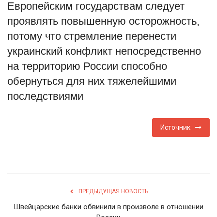
Европейским государствам следует
Туризм
проявлять повышенную осторожность,
потому что стремление перенести
Недвижимость
украинский конфликт непосредственно
на территорию России способно
Авто
обернуться для них тяжелейшими
Здоровье
последствиями
Образование
Источник
Шоу-бизнес
В мире
Россия
ПРЕДЫДУЩАЯ НОВОСТЬ
Швейцарские банки обвинили в произволе в отношении
Язык