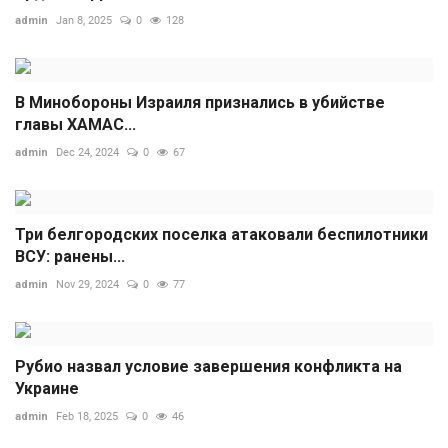
admin
Jan 8, 2025
0
128
В Минобороны Израиля признались в убийстве
главы ХАМАС...
admin
Dec 24, 2024
0
67
Три белгородских поселка атаковали беспилотники
ВСУ: ранены...
admin
Nov 29, 2024
0
77
Рубио назвал условие завершения конфликта на
Украине
admin
Feb 18, 2025
0
46