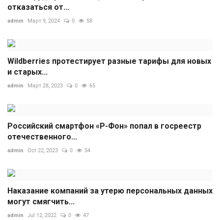
отказаться от...
admin
Март 9, 2024
0
58
Wildberries протестирует разные тарифы для новых
и старых...
admin
Март 28, 2023
0
65
Российский смартфон «Р-Фон» попал в госреестр
отечественного...
admin
Oct 22, 2023
0
54
Наказание компаний за утерю персональных данных
могут смягчить...
admin
Jul 12, 2022
0
47