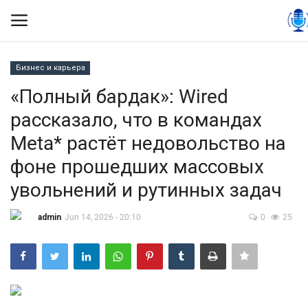
Бизнес и карьера
Вход
Регистрация
«Полный бардак»: Wired
рассказало, что в командах
Контакты
Meta* растёт недовольство на
Правила размещения
фоне прошедших массовых
увольнений и рутинных задач
Политика
admin
Jun 14, 2026 - 20:10
0
25
Экономика
Технологии
Спорт