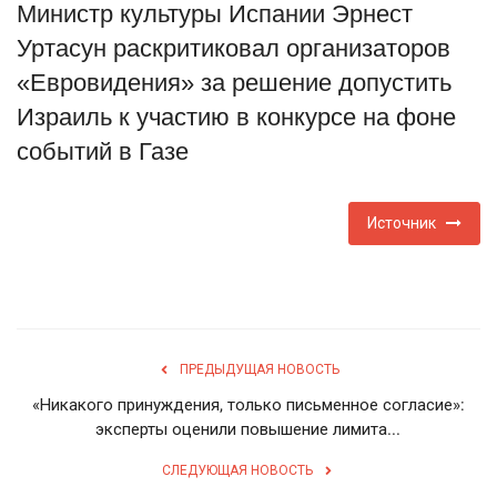
Министр культуры Испании Эрнест
Туризм
Уртасун раскритиковал организаторов
«Евровидения» за решение допустить
Недвижимость
Израиль к участию в конкурсе на фоне
событий в Газе
Авто
Здоровье
Источник
Образование
Шоу-бизнес
ПРЕДЫДУЩАЯ НОВОСТЬ
В мире
«Никакого принуждения, только письменное согласие»:
эксперты оценили повышение лимита...
Россия
СЛЕДУЮЩАЯ НОВОСТЬ
Язык