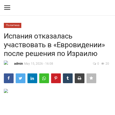
Политика
Вход
Регистрация
Испания отказалась
участвовать в «Евровидении»
Контакты
после решения по Израилю
Правила размещения
admin
May 15, 2026 - 16:08
0
20
Политика
Экономика
Технологии
Спорт