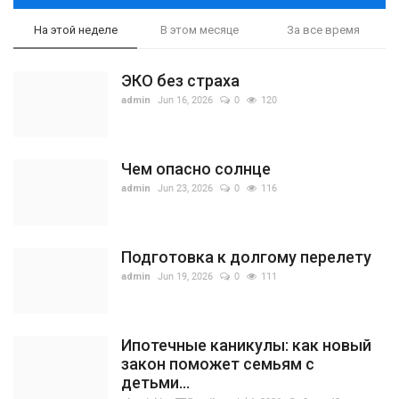
На этой неделе
В этом месяце
За все время
ЭКО без страха
admin
Jun 16, 2026
0
120
Чем опасно солнце
admin
Jun 23, 2026
0
116
Подготовка к долгому перелету
admin
Jun 19, 2026
0
111
Ипотечные каникулы: как новый
закон поможет семьям с
детьми...