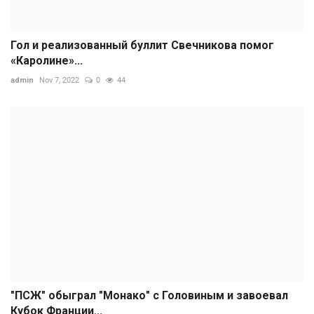
Гол и реализованный буллит Свечникова помог
«Каролине»...
admin
Nov 7, 2022
0
44
"ПСЖ" обыграл "Монако" с Головиным и завоевал
Кубок Франции...