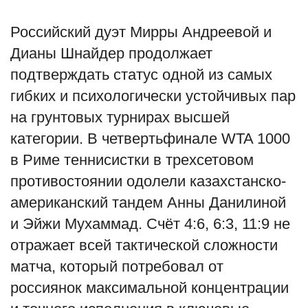
Туризм
Российский дуэт Мирры Андреевой и
Дианы Шнайдер продолжает
Недвижимость
подтверждать статус одной из самых
гибких и психологически устойчивых пар
Авто
на грунтовых турнирах высшей
Здоровье
категории. В четвертьфинале WTA 1000
в Риме теннисистки в трехсетовом
Образование
противостоянии одолели казахстанско-
Шоу-бизнес
американский тандем Анны Данилиной
и Эйжи Мухаммад. Счёт 4:6, 6:3, 11:9 не
В мире
отражает всей тактической сложности
матча, который потребовал от
Россия
россиянок максимальной концентрации
Язык