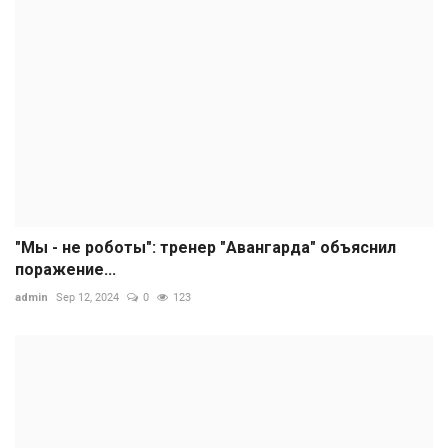
"Мы - не роботы": тренер "Авангарда" объяснил
поражение...
admin
Sep 12, 2024
0
123