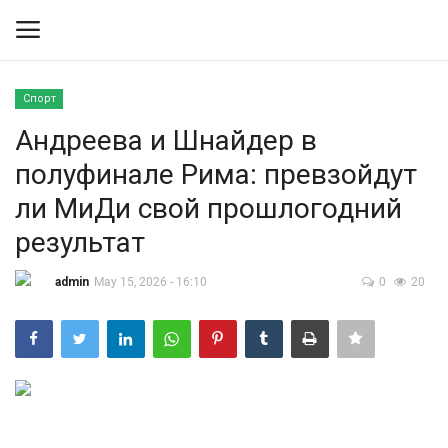
Спорт
Вход
Регистрация
Андреева и Шнайдер в
полуфинале Рима: превзойдут
Контакты
ли МиДи свой прошлогодний
Правила размещения
результат
Политика
admin
May 15, 2026 - 16:10
0
20
Экономика
Технологии
Спорт