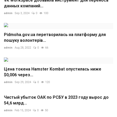
VK WorkSpace добавила инструмент для переноса
данных компаний...
admin
Sep 3, 2024
0
100
Pidmoha.gov.ua перетворилась на платформу для
пошуку волонтерів...
admin
Aug 28, 2022
0
66
Цена токена Hamster Kombat опустилась ниже
$0,006 через...
admin
Sep 29, 2024
0
120
Чистый убыток ОАК по РСБУ в 2023 году вырос до
54,6 млрд...
admin
Feb 15, 2024
0
50