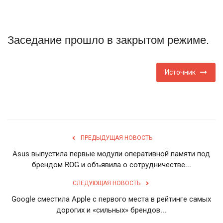
Туризм
Заседание прошло в закрытом режиме.
Недвижимость
Авто
Источник
Здоровье
Образование
ПРЕДЫДУЩАЯ НОВОСТЬ
Шоу-бизнес
Asus выпустила первые модули оперативной памяти под
брендом ROG и объявила о сотрудничестве...
В мире
СЛЕДУЮЩАЯ НОВОСТЬ
Россия
Google сместила Apple с первого места в рейтинге самых
дорогих и «сильных» брендов...
Язык