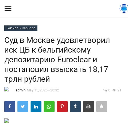
Бизнес и карьера
Вход
Регистрация
Суд в Москве удовлетворил
иск ЦБ к бельгийскому
Контакты
депозитарию Euroclear и
Правила размещения
постановил взыскать 18,17
трлн рублей
Политика
admin
May 15, 2026 - 20:32
0
21
Экономика
Технологии
Спорт