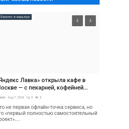
Бизнес и карьера
Яндекс Лавка» открыла кафе в
оскве — с пекарней, кофейней...
min
Aug 7, 2026
0
5
то не первая офлайн-точка сервиса, но
го «первый полностью самостоятельный
роект»....