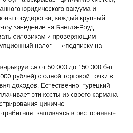
данного юридического вакуума и
роны государства, каждый крупный
у-гоу заведение на Бангла-Роуд
вать силовикам и проверяющим
А
з
упционный налог — «подписку на
zh
«
варьируется от 50 000 до 150 000 бат
д
 000 рублей) с одной торговой точки в
п
вня доходов. Естественно, турецкий
плачивает эти косты из своего кармана
стрирования цинично
отребителя, зашиваясь в ресторанные