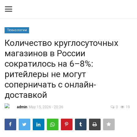
Технологии
Вход
Регистрация
Количество круглосуточных
магазинов в России
Контакты
сократилось на 6–8%:
Правила размещения
ритейлеры не могут
соперничать с онлайн-
Политика
доставкой
Экономика
admin
May 15, 2026 - 20:36
0
19
Технологии
Спорт