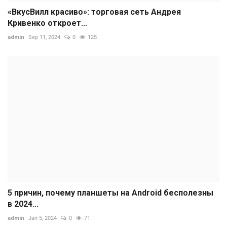
«ВкусВилл красиво»: торговая сеть Андрея
Кривенко откроет...
admin
Sep 11, 2024
0
125
5 причин, почему планшеты на Android бесполезны
в 2024...
admin
Jan 5, 2024
0
71