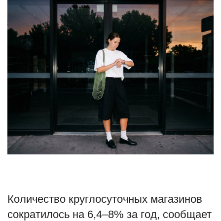
Туризм
Недвижимость
Авто
Здоровье
Образование
Шоу-бизнес
В мире
Россия
Количество круглосуточных магазинов
сократилось на 6,4–8% за год, сообщает
Язык