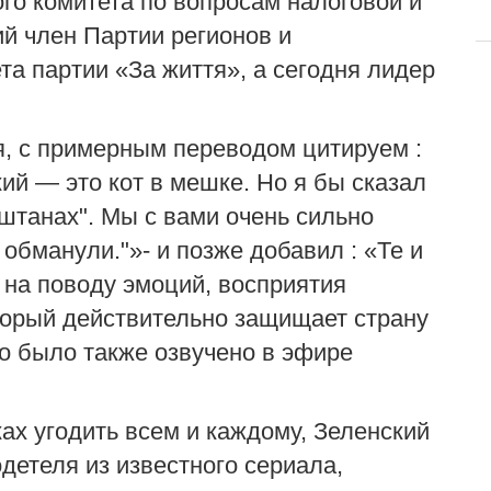
ого комитета по вопросам налоговой и
й член Партии регионов и
та партии «За життя», а сегодня лидер
я
,
с примерным переводом цитируем
:
кий — это
кот в мешке
. Но я бы сказал
 штанах". Мы с вами очень сильно
о обманули
."
»
-
и позже добавил : «Те и
 на поводу эмоций, восприятия
оторый действительно защищает страну
о было также озвучено в эфире
ках угодить всем и каждому,
Зеленский
детеля из известного сериала,