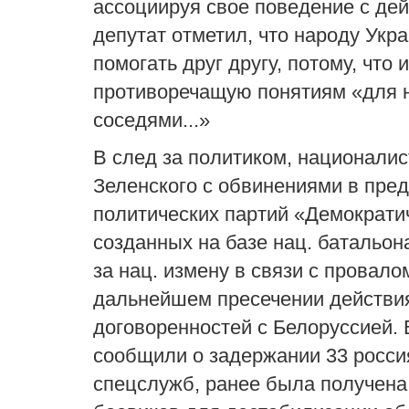
ассоциируя свое поведение с дей
депутат отметил, что народу Укр
помогать друг другу, потому, что
противоречащую понятиям «для н
соседями...»
В след за политиком, националис
Зеленского с обвинениями в пред
политических партий
«Демократи
созданных на базе нац
.
батальон
за нац
.
измену в связи с провало
дальнейшем пресечении действи
договоренностей с Белоруссией
.
сообщили о задержании 33 россия
спецслужб, ранее была получена