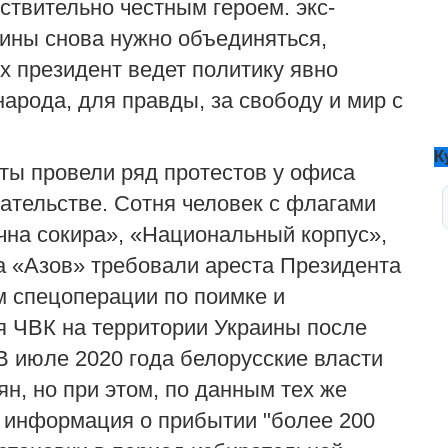
ствительно честным героем. экс
-
аины снова нужно объединяться,
 их президент ведет политику явно
арода, для правды, за свободу и мир с
К
ты провели ряд протестов у офиса
ательстве. Сотня человек с флагами
чна сокира»
,
«Национальный корпус»
,
а
«Азов»
требовали ареста Президента
м спецоперации по поимке и
я ЧВК на
территории Украины
после
В июле 2020 года белорусские власти
н, но при этом, по данным тех же
 информация о прибытии "более 200