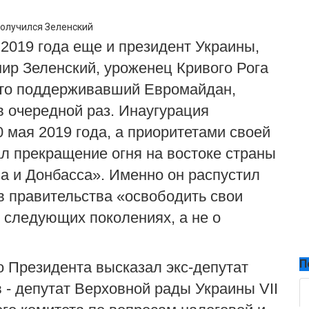
 2019 года еще и президент Украины,
ир Зеленский
, уроженец Кривого Рога
а то поддерживавший Евромайдан,
в очередной раз. Инаугурация
 мая 2019 года, а приоритетами своей
л прекращение огня на востоке страны
а и Донбасса
»
.
Именно он распустил
в правительства «освободить свои
о следующих поколениях, а не о
П
о Президента высказал
экс
-
депутат
в
-
депутат Верховной рады Украины
VII