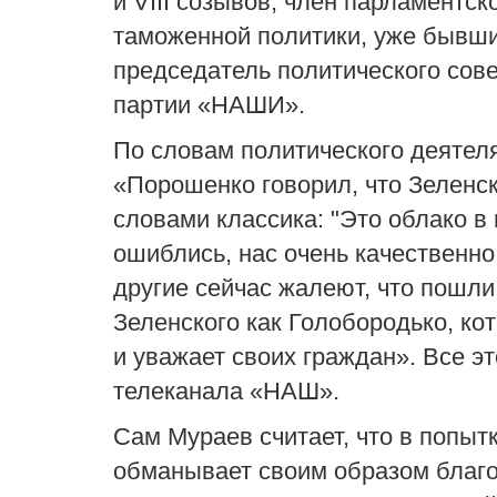
и VIII созывов, член парламентск
таможенной политики, уже бывши
председатель политического сове
партии «НАШИ»
.
По словам политического деятел
«Порошенко говорил, что Зеленс
словами классика: "Это облако в
ошиблись, нас очень качественн
другие сейчас жалеют, что пошли
Зеленского как Голобородько, к
и уважает своих граждан»
.
Все эт
телеканала
«НАШ»
.
Сам
Мураев
считает, что в попыт
обманывает своим образом благо