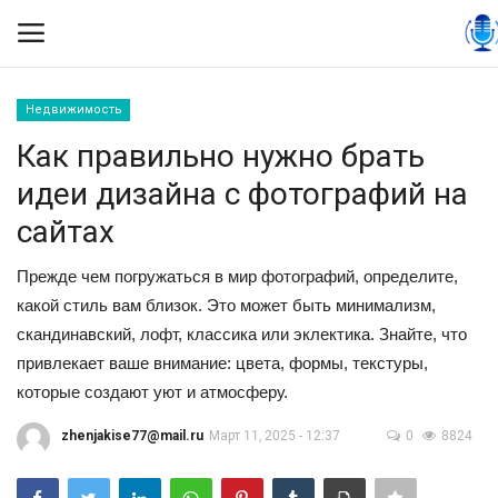
Недвижимость
Вход
Регистрация
Как правильно нужно брать
идеи дизайна с фотографий на
Контакты
сайтах
Правила размещения
Прежде чем погружаться в мир фотографий, определите,
какой стиль вам близок. Это может быть минимализм,
Политика
скандинавский, лофт, классика или эклектика. Знайте, что
привлекает ваше внимание: цвета, формы, текстуры,
Экономика
которые создают уют и атмосферу.
Технологии
zhenjakise77@mail.ru
Март 11, 2025 - 12:37
0
8824
Спорт