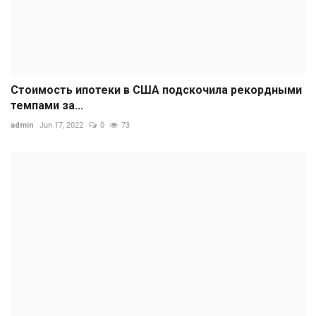
Стоимость ипотеки в США подскочила рекордными
темпами за...
admin
Jun 17, 2022
0
73