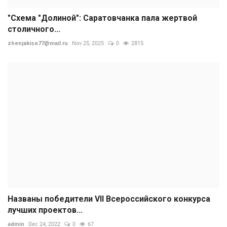
"Схема "Долиной": Саратовчанка пала жертвой
столичного...
zhenjakise77@mail.ru
Nov 25, 2025
0
2815
Названы победители VII Всероссийского конкурса
лучших проектов...
admin
Dec 24, 2022
0
67